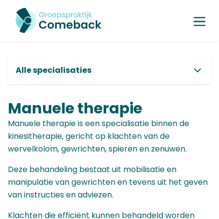
Alle specialisaties
Osteopathie
Manuele therapie
Osteopathie
Kinesitherapie
Manuele therapie is een specialisatie binnen de
Manuele therapie
kinesitherapie, gericht op klachten van de
Orthopedische revalidatie
wervelkolom, gewrichten, spieren en zenuwen.
Respiratoire kinesitherapie
Cardiale revalidatie
Deze behandeling bestaat uit mobilisatie en
Algemene revalidatie
manipulatie van gewrichten en tevens uit het geven
Medische trainingstherapie
van instructies en adviezen.
Rugschool
Sportkinesitherapie
Klachten die efficiënt kunnen behandeld worden