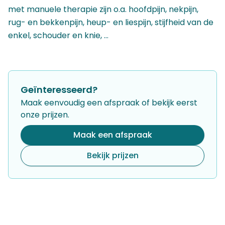
Pre- en postnatale kinesitherapie
met manuele therapie zijn o.a. hoofdpijn, nekpijn,
Lymfedrainage
rug- en bekkenpijn, heup- en liespijn, stijfheid van de
Vestibulaire kinesitherapie
enkel, schouder en knie, …
Dry needling
Kinderkinesitherapie
Psychomotoriek
Kinderrelaxatie
Geïnteresseerd?
Seksuologische begeleiding
Maak eenvoudig een afspraak of bekijk eerst
Seksuologie
onze prijzen.
Coaching
Life coaching
Maak een afspraak
Slaapcoaching
Bekijk prijzen