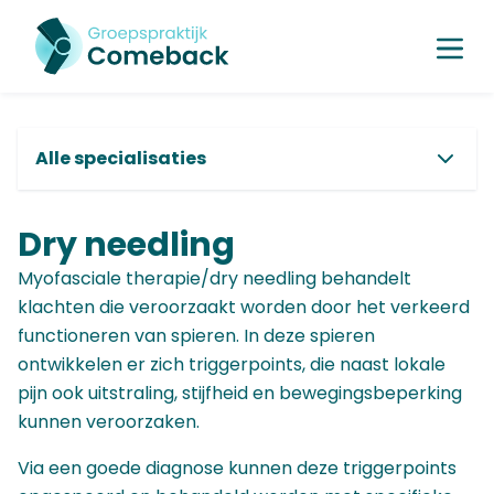
Alle specialisaties
Osteopathie
Dry needling
Osteopathie
Kinesitherapie
Myofasciale therapie/dry needling behandelt
Manuele therapie
klachten die veroorzaakt worden door het verkeerd
Orthopedische revalidatie
functioneren van spieren. In deze spieren
Respiratoire kinesitherapie
ontwikkelen er zich triggerpoints, die naast lokale
Cardiale revalidatie
pijn ook uitstraling, stijfheid en bewegingsbeperking
Algemene revalidatie
kunnen veroorzaken.
Medische trainingstherapie
Rugschool
Via een goede diagnose kunnen deze triggerpoints
Sportkinesitherapie