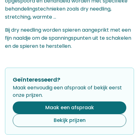
opgespoord en behandeld worden met specifieke
Pre- en postnatale kinesitherapie
behandelingstechnieken zoals dry needling,
Lymfedrainage
stretching, warmte …
Vestibulaire kinesitherapie
Dry needling
Bij dry needling worden spieren aangeprikt met een
Kinderkinesitherapie
fijn naaldje om de spanningspunten uit te schakelen
Psychomotoriek
en de spieren te herstellen.
Kinderrelaxatie
Seksuologische begeleiding
Seksuologie
Coaching
Life coaching
Geïnteresseerd?
Slaapcoaching
Maak eenvoudig een afspraak of bekijk eerst
onze prijzen.
Maak een afspraak
Bekijk prijzen